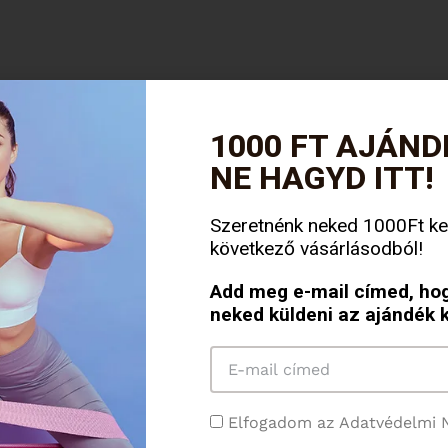
1000 FT AJÁND
NE HAGYD ITT!
Szeretnénk neked 1000Ft ke
Kezdő Gumipánt Gyakorlatok
következő vásárlásodból!
Most ismerkedsz a gumipántokkal?
Add meg e-mail címed, hog
Ezekkel a kezdő gyakorlatokkal érdemes
neked küldeni az ajándék 
kezdened!
Tovább az edzésre
Elfogadom az Adatvédelmi N