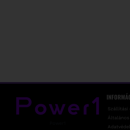
INFORMÁ
Szállítási
Általános
Power1
Adatvédel