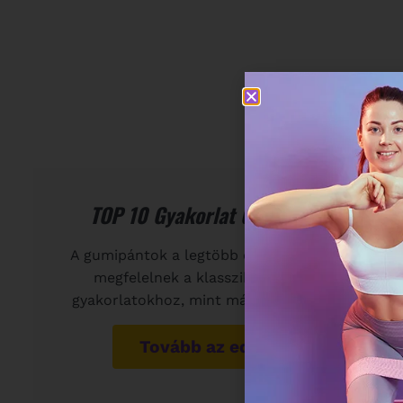
TOP 10 Gyakorlat Gumipánttal
A gumipántok a legtöbb embernek jobban
megfelelnek a klasszikus erőnövelő
gyakorlatokhoz, mint más edzőeszközök.
Tovább az edzésre