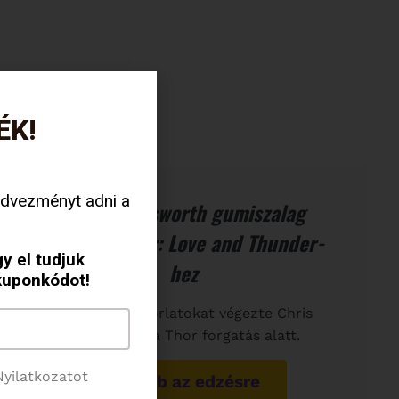
ÉK!
dvezményt adni a
Chris Hemsworth gumiszalag
edzése a Thor: Love and Thunder-
y el tudjuk
hez
kuponkódot!
Ezeket a gyakorlatokat végezte Chris
Hemsworth a Thor forgatás alatt.
yilatkozatot
Tovább az edzésre