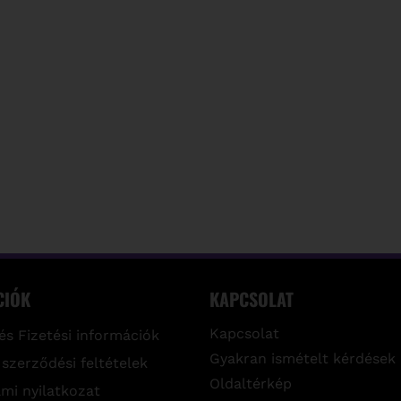
CIÓK
KAPCSOLAT
Kapcsolat
 és Fizetési információk
Gyakran ismételt kérdések
 szerződési feltételek
Oldaltérkép
mi nyilatkozat