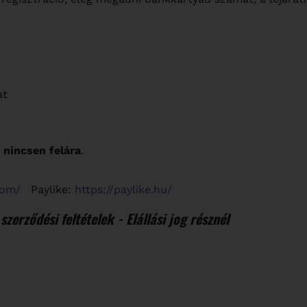
at
 nincsen felára
.
com/
Paylike:
https://paylike.hu/
szerződési feltételek - Elállási jog résznél