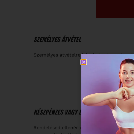
SZEMÉLYES ÁTVÉTEL
Személyes átvételre jelenleg sajnos nincs 
KÉSZPÉNZES VAGY BANKKÁRTYÁS FIZETÉS
Rendelésed ellenértékét a kiszállítást végz