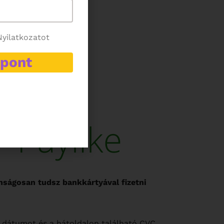
yilatkozatot
upont
nságosan tudsz bankkártyával
fizetni
i dátumot és a hátoldalon található CVC