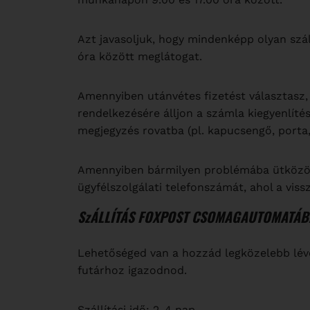
Azt javasoljuk, hogy mindenképp olyan száll
óra között meglátogat.
Amennyiben utánvétes fizetést választasz,
rendelkezésére álljon a számla kiegyenlít
megjegyzés rovatba (pl. kapucsengő, porta,
Amennyiben bármilyen problémába ütközöl a 
ügyfélszolgálati telefonszámát, ahol a vis
SzÁLLÍTÁS FOXPOST CSOMAGAUTOMATÁBA
Lehetőséged van a hozzád legközelebb lév
futárhoz igazodnod.
Szállítási idő: 2-4 nap.