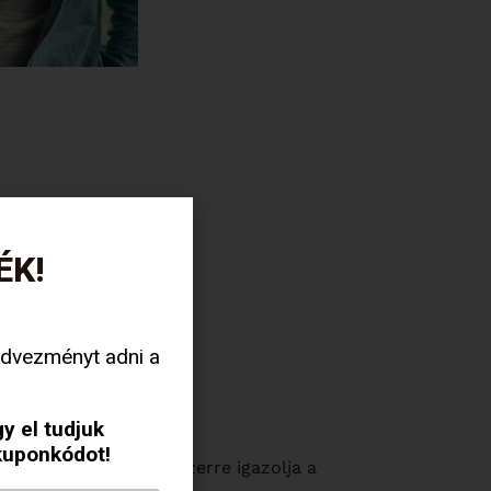
ÉK!
dvezményt adni a
y el tudjuk
kuponkódot!
kapsz majd, amely egyszerre igazolja a