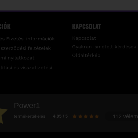
CIÓK
KAPCSOLAT
Kapcsolat
 és Fizetési információk
Gyakran ismételt kérdések
 szerződési feltételek
Oldaltérkép
mi nyilatkozat
lítási és visszafizetési
k
Power1
112 véle
termékértékelés
4.95 / 5