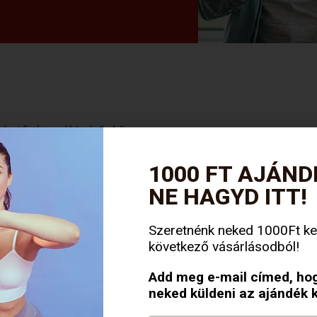
lehetőség székhelyünkön.
1000 FT AJÁND
FIZETÉSI FELTÉTELEK
NE HAGYD ITT!
Szeretnénk neked 1000Ft ke
következő vásárlásodból!
 (UTÁNVÉT)
Add meg e-mail címed, hog
neked küldeni az ajándék 
ő futárnak is kifizetheted. Ekkor egy olyan elismervényt 