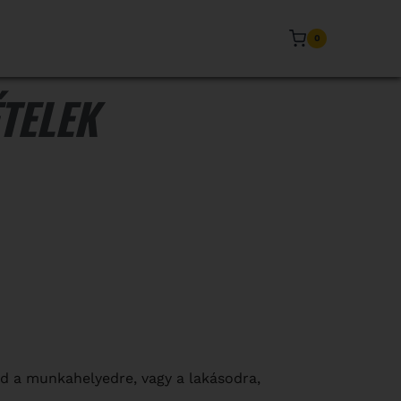
0
ÉTELEK
ed a munkahelyedre, vagy a lakásodra,