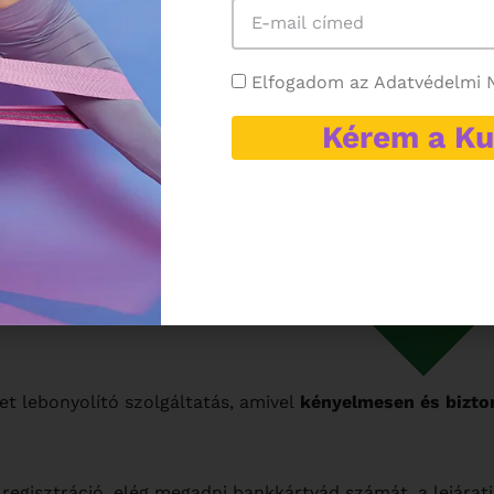
van lehetőség.
Elfogadom az Adatvédelmi N
Kérem a K
VEL (ONLINE BANKKÁRTYÁS FIZETÉS)
ket lebonyolító szolgáltatás, amivel
kényelmesen és bizto
regisztráció, elég megadni bankkártyád számát, a lejárat