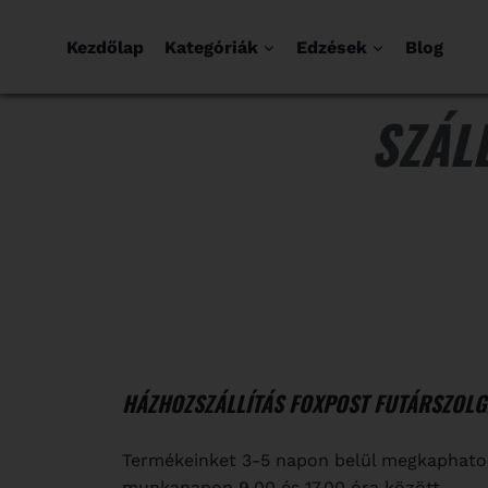
Kezdőlap
Kategóriák
Edzések
Blog
SZÁLL
HÁZHOZSZÁLLÍTÁS FOXPOST FUTÁRSZOLGÁ
Termékeinket 3-5 napon belül megkaphatod,
munkanapon 9.00 és 17.00 óra között.