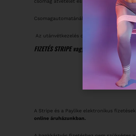
csomag átvételét és a fizetés tényét.
Csomagautomatánál bankkártyás fizetésre 
Az utánvétkezelés díja 300 Ft.
FIZETÉS STRIPE vagy PAYLIKE SEGÍTSÉGÉ
A Stripe és a Paylike elektronikus fizetése
online áruházunkban.
A bankkártyás fizetéshez nem szükséges a 