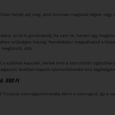
ítási helyet adj meg, ahol biztosan megtalál téged, vagy 
 akkor arról is gondoskodj, ha nem te, hanem egy megbíz
éséhez szükséges összeg. Rendeléskor megadhatod a kiszál
 megbízott, stb).
szállítás kapcsán, kérlek hívd a szerződött logisztikai 
szaigazoló levélben kapott nyomonkövetési kód segítségév
: 990 Ft
ő Foxpost csomagautomatába kérni a csomagod, így a cs