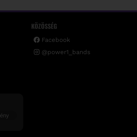
KÖZÖSSÉG
Facebook
@power1_bands
mény