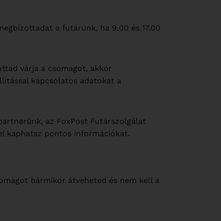
megbízottadat a futárunk, ha 9.00 és 17.00
ottad várja a csomagot, akkor
lítással kapcsolatos adatokat a
partnerünk, az FoxPost Futárszolgálat
el kaphatsz pontos információkat.
omagot bármikor átveheted és nem kell a