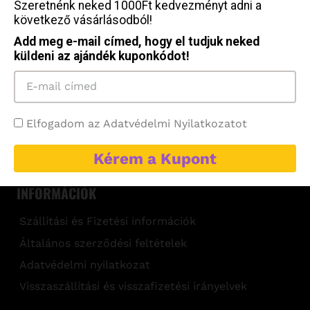
Szeretnénk neked 1000Ft kedvezményt adni a
következő vásárlásodból!
Add meg e-mail címed, hogy el tudjuk neked
küldeni az ajándék kuponkódot!
Elfogadom az Adatvédelmi Nyilatkozatot
Power1
Kérem a Kupont
INFORMÁCIÓK
Szállítási és Fizetési információk
Általános szerződési feltételek
Adatvédelmi nyilatkozat
Visszaszállítási és visszafizetési irányelvek