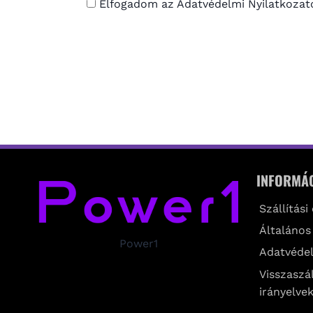
Elfogadom az Adatvédelmi Nyilatkozat
INFORMÁ
Szállítási
Általános
Power1
Adatvédel
Visszaszál
irányelve